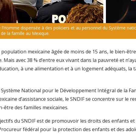
 l’Homme dispensée à des policiers et au personnel du Système natio
de la famille au Mexique.
a population mexicaine âgée de moins de 15 ans, le bien-êtr
 Mais avec 38 % d’entre eux vivant dans la pauvreté et n’ay
éducation, à une alimentation et à un logement adéquats, la t
 le Système National pour le Développement Intégral de la Fam
xicaine d’assistance sociale, le SNDIF se concentre sur le r
-être des familles mexicaines.
jectifs du SNDIF est de promouvoir les droits des enfants et
rocureur fédéral pour la protection des enfants et des ado