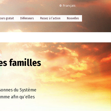
Français
ours gratuit
Défenseurs
Passez à l’action
Nouvelles
es familles
rsonnes du Système
omme afin qu’elles