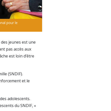
nal pour le
e des jeunes est une
ant pas accès aux
âche est loin d’être
ille (SNDIF).
enforcement et le
 des adolescents.
lescents du SNDIF, «