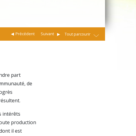
Précédent
Suivant
Tout parcourir
endre part
 communauté, de
rogrès
résultent.
s intérêts
toute production
dont il est