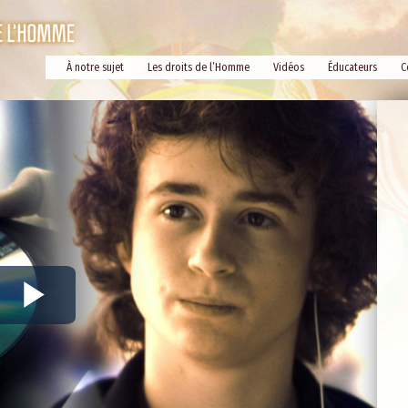
À notre sujet
Les droits de l’Homme
Vidéos
Éducateurs
C
Play
Video