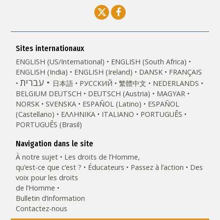
Sites internationaux
ENGLISH (US/International)
ENGLISH (South Africa)
ENGLISH (India)
ENGLISH (Ireland)
DANSK
FRANÇAIS
עברית
日本語
РУССКИЙ
繁體中文
NEDERLANDS
BELGIUM
DEUTSCH
DEUTSCH (Austria)
MAGYAR
NORSK
SVENSKA
ESPAÑOL (Latino)
ESPAÑOL
(Castellano)
ΕΛΛΗΝΙΚA
ITALIANO
PORTUGUÊS
PORTUGUÊS (Brasil)‎
Navigation dans le site
À notre sujet
Les droits de l’Homme,
qu’est-ce que c’est ?
Éducateurs
Passez à l’action
Des
voix pour les droits
de l’Homme
Bulletin d’information
Contactez-nous