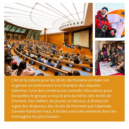
L’Art et la culture pour les droits de l’Homme en Italie ont
organisé un événement à la Chambre des députés
italienne, l’une des nombreuses activités éducatives pour
lesquelles le groupe a reçu le prix du héros des droits de
l’Homme. Des milliers de jeunes (ci-dessus, à droite) ont
signé des drapeaux des droits de l’Homme que l’alpiniste
Daniele Nardi (en haut, à droite) a ensuite emmené dans les
montagnes les plus hautes.