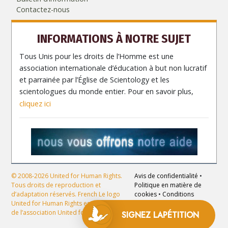
Contactez-nous
INFORMATIONS À NOTRE SUJET
Tous Unis pour les droits de l’Homme est une
association internationale d’éducation à but non lucratif
et parrainée par l’Église de Scientology et les
scientologues du monde entier. Pour en savoir plus,
cliquez ici
© 2008-2026 United for Human Rights.
Avis de confidentialité
•
Tous droits de reproduction et
Politique en matière de
d’adaptation réservés. French Le logo
cookies
•
Conditions
United for Human Rights est la propriété
d’utilisation
•
Mentions
de l’association United for Human Rights.
légales
SIGNEZ LA
PÉTITION