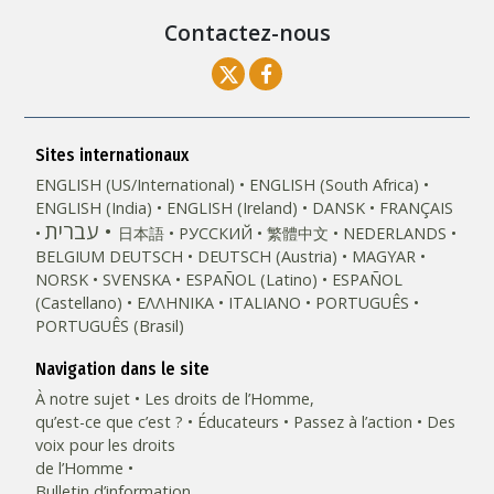
Contactez-nous
Sites internationaux
ENGLISH (US/International)
ENGLISH (South Africa)
ENGLISH (India)
ENGLISH (Ireland)
DANSK
FRANÇAIS
עברית
日本語
РУССКИЙ
繁體中文
NEDERLANDS
BELGIUM
DEUTSCH
DEUTSCH (Austria)
MAGYAR
NORSK
SVENSKA
ESPAÑOL (Latino)
ESPAÑOL
(Castellano)
ΕΛΛΗΝΙΚA
ITALIANO
PORTUGUÊS
PORTUGUÊS (Brasil)‎
Navigation dans le site
À notre sujet
Les droits de l’Homme,
qu’est-ce que c’est ?
Éducateurs
Passez à l’action
Des
voix pour les droits
de l’Homme
Bulletin d’information