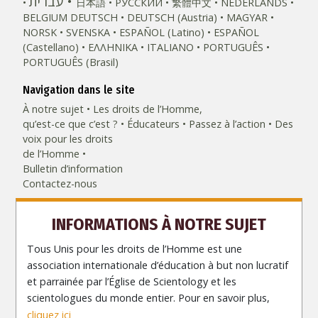
עברית
日本語
РУССКИЙ
繁體中文
NEDERLANDS
BELGIUM
DEUTSCH
DEUTSCH (Austria)
MAGYAR
NORSK
SVENSKA
ESPAÑOL (Latino)
ESPAÑOL
(Castellano)
ΕΛΛΗΝΙΚA
ITALIANO
PORTUGUÊS
PORTUGUÊS (Brasil)‎
Navigation dans le site
À notre sujet
Les droits de l’Homme,
qu’est-ce que c’est ?
Éducateurs
Passez à l’action
Des
voix pour les droits
de l’Homme
Bulletin d’information
Contactez-nous
INFORMATIONS À NOTRE SUJET
Tous Unis pour les droits de l’Homme est une
association internationale d’éducation à but non lucratif
et parrainée par l’Église de Scientology et les
scientologues du monde entier. Pour en savoir plus,
cliquez ici