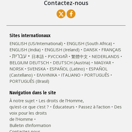
Contactez-nous
Sites internationaux
ENGLISH (US/International)
ENGLISH (South Africa)
ENGLISH (India)
ENGLISH (Ireland)
DANSK
FRANÇAIS
עברית
日本語
РУССКИЙ
繁體中文
NEDERLANDS
BELGIUM
DEUTSCH
DEUTSCH (Austria)
MAGYAR
NORSK
SVENSKA
ESPAÑOL (Latino)
ESPAÑOL
(Castellano)
ΕΛΛΗΝΙΚA
ITALIANO
PORTUGUÊS
PORTUGUÊS (Brasil)‎
Navigation dans le site
À notre sujet
Les droits de l’Homme,
qu’est-ce que c’est ?
Éducateurs
Passez à l’action
Des
voix pour les droits
de l’Homme
Bulletin d’information
Contactez-nous