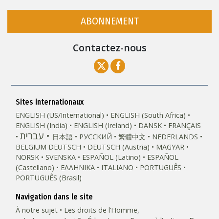
ABONNEMENT
Contactez-nous
Sites internationaux
ENGLISH (US/International)
ENGLISH (South Africa)
ENGLISH (India)
ENGLISH (Ireland)
DANSK
FRANÇAIS
עברית
日本語
РУССКИЙ
繁體中文
NEDERLANDS
BELGIUM
DEUTSCH
DEUTSCH (Austria)
MAGYAR
NORSK
SVENSKA
ESPAÑOL (Latino)
ESPAÑOL
(Castellano)
ΕΛΛΗΝΙΚA
ITALIANO
PORTUGUÊS
PORTUGUÊS (Brasil)‎
Navigation dans le site
À notre sujet
Les droits de l’Homme,