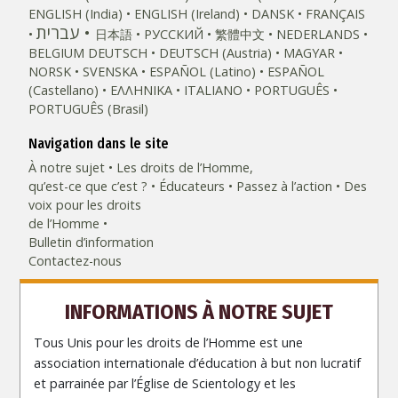
ENGLISH (India)
ENGLISH (Ireland)
DANSK
FRANÇAIS
עברית
日本語
РУССКИЙ
繁體中文
NEDERLANDS
BELGIUM
DEUTSCH
DEUTSCH (Austria)
MAGYAR
NORSK
SVENSKA
ESPAÑOL (Latino)
ESPAÑOL
(Castellano)
ΕΛΛΗΝΙΚA
ITALIANO
PORTUGUÊS
PORTUGUÊS (Brasil)‎
Navigation dans le site
À notre sujet
Les droits de l’Homme,
qu’est-ce que c’est ?
Éducateurs
Passez à l’action
Des
voix pour les droits
de l’Homme
Bulletin d’information
Contactez-nous
INFORMATIONS À NOTRE SUJET
Tous Unis pour les droits de l’Homme est une
association internationale d’éducation à but non lucratif
et parrainée par l’Église de Scientology et les