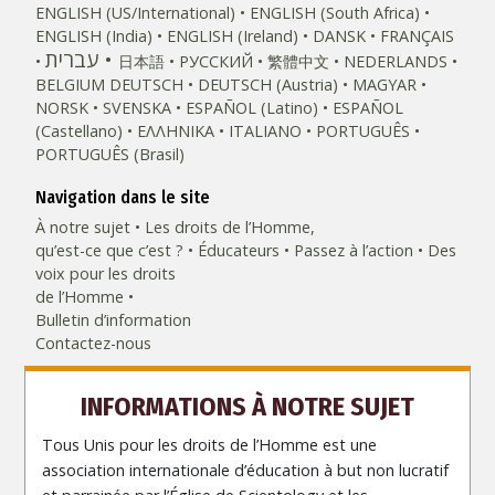
ENGLISH (US/International)
ENGLISH (South Africa)
ENGLISH (India)
ENGLISH (Ireland)
DANSK
FRANÇAIS
עברית
日本語
РУССКИЙ
繁體中文
NEDERLANDS
BELGIUM
DEUTSCH
DEUTSCH (Austria)
MAGYAR
NORSK
SVENSKA
ESPAÑOL (Latino)
ESPAÑOL
(Castellano)
ΕΛΛΗΝΙΚA
ITALIANO
PORTUGUÊS
PORTUGUÊS (Brasil)‎
Navigation dans le site
À notre sujet
Les droits de l’Homme,
qu’est-ce que c’est ?
Éducateurs
Passez à l’action
Des
voix pour les droits
de l’Homme
Bulletin d’information
Contactez-nous
INFORMATIONS À NOTRE SUJET
Tous Unis pour les droits de l’Homme est une
association internationale d’éducation à but non lucratif