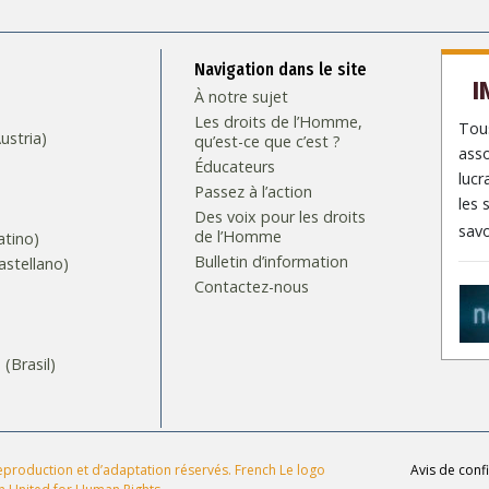
Navigation dans le site
I
À notre sujet
Les droits de l’Homme,
Tous
stria)
qu’est-ce que c’est ?
asso
Éducateurs
lucr
Passez à l’action
les 
Des voix pour les droits
savo
de l’Homme
tino)
Bulletin d’information
stellano)
Contactez-nous
S
Brasil)‎
production et d’adaptation réservés. French Le logo
Avis de confi