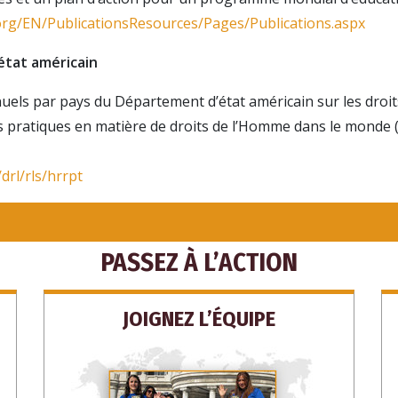
org/EN/PublicationsResources/Pages/Publications.aspx
tat américain
uels par pays du Département d’état américain sur les droi
s pratiques en matière de droits de l’Homme dans le monde 
CRIVEZ-VOUS POUR RECEVOIR DES MISES À JOU
DES FAÇONS D’AIDER
drl/rls/hrrpt
S’INSCR
PASSEZ À L’ACTION
NON M
JOIGNEZ L’ÉQUIPE