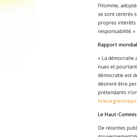
l’Homme, adoptée
se sont centrés s
propres intérêts
responsabilité. »
Rapport mondial
« La démocratie 
nues et pourtant 
démocratie est d
désirent être pe
prétendants n’ont
hrw.org/en/repo
Le Haut-Commiss
De récentes publ
gouvernementales