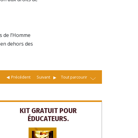
ts de l’Homme
(en dehors des
R ET
Précédent
Suivant
Tout parcourir
IRE
ERCI.
KIT GRATUIT POUR
ÉDUCATEURS.