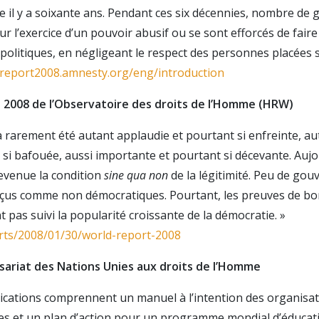
 il y a soixante ans. Pendant ces six décennies, nombre d
ur l’exercice d’un pouvoir abusif ou se sont efforcés de fair
 politiques, en négligeant le respect des personnes placées 
report2008.amnesty.org/eng/introduction
 2008 de l’Observatoire des droits de l’Homme (HRW)
a rarement été autant applaudie et pourtant si enfreinte, a
si bafouée, aussi importante et pourtant si décevante. Aujou
evenue la condition
sine qua non
de la légitimité. Peu de go
rçus comme non démocratiques. Pourtant, les preuves de bo
 pas suivi la popularité croissante de la démocratie. »
rts/2008/01/30/world-report-2008
ariat des Nations Unies aux droits de l’Homme
ications comprennent un manuel à l’intention des organisa
 et un plan d’action pour un programme mondial d’éducati