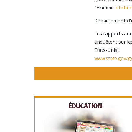
l’Homme.
ohchr.
Département d’é
Les rapports ann
enquêtent sur le
INS
États-Unis).
www.state.gov/g/
ÉDUCATION