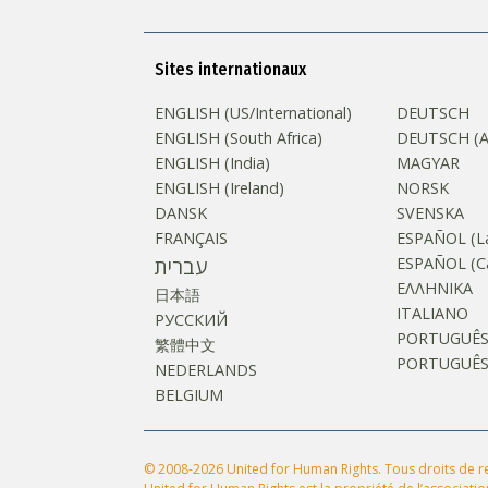
Sites internationaux
ENGLISH (US/International)
DEUTSCH
ENGLISH (South Africa)
DEUTSCH (Au
ENGLISH (India)
MAGYAR
ENGLISH (Ireland)
NORSK
DANSK
SVENSKA
FRANÇAIS
ESPAÑOL (La
עברית
ESPAÑOL (Ca
ΕΛΛΗΝΙΚA
日本語
ITALIANO
РУССКИЙ
PORTUGUÊ
繁體中文
PORTUGUÊS (
NEDERLANDS
BELGIUM
© 2008-2026 United for Human Rights. Tous droits de re