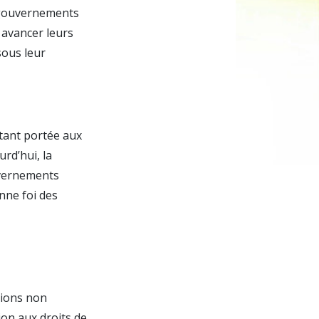
e gouvernements
e avancer leurs
sous leur
utant portée aux
rd’hui, la
uvernements
nne foi des
tions non
on aux droits de