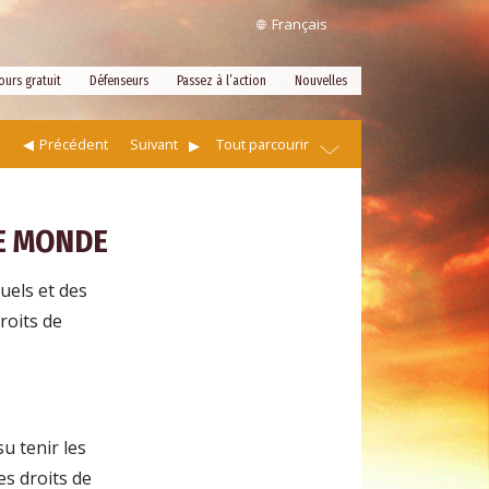
Français
ours gratuit
Défenseurs
Passez à l’action
Nouvelles
Précédent
Suivant
Tout parcourir
LE MONDE
uels et des
roits de
u tenir les
es droits de