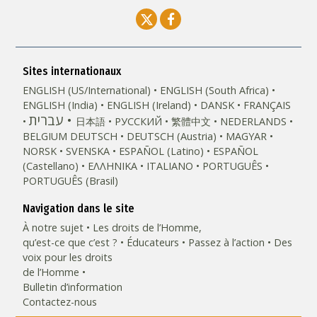
Sites internationaux
ENGLISH (US/International)
ENGLISH (South Africa)
ENGLISH (India)
ENGLISH (Ireland)
DANSK
FRANÇAIS
עברית
日本語
РУССКИЙ
繁體中文
NEDERLANDS
BELGIUM
DEUTSCH
DEUTSCH (Austria)
MAGYAR
NORSK
SVENSKA
ESPAÑOL (Latino)
ESPAÑOL
(Castellano)
ΕΛΛΗΝΙΚA
ITALIANO
PORTUGUÊS
PORTUGUÊS (Brasil)‎
Navigation dans le site
À notre sujet
Les droits de l’Homme,
qu’est-ce que c’est ?
Éducateurs
Passez à l’action
Des
voix pour les droits
de l’Homme
Bulletin d’information
Contactez-nous