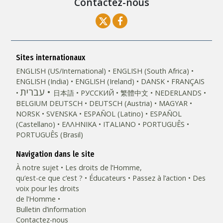
Contactez-nous
Sites internationaux
ENGLISH (US/International)
ENGLISH (South Africa)
ENGLISH (India)
ENGLISH (Ireland)
DANSK
FRANÇAIS
עברית
日本語
РУССКИЙ
繁體中文
NEDERLANDS
BELGIUM
DEUTSCH
DEUTSCH (Austria)
MAGYAR
NORSK
SVENSKA
ESPAÑOL (Latino)
ESPAÑOL
(Castellano)
ΕΛΛΗΝΙΚA
ITALIANO
PORTUGUÊS
PORTUGUÊS (Brasil)‎
Navigation dans le site
À notre sujet
Les droits de l’Homme,
qu’est-ce que c’est ?
Éducateurs
Passez à l’action
Des
voix pour les droits
de l’Homme
Bulletin d’information
Contactez-nous