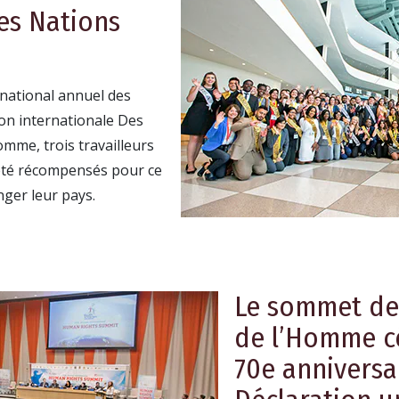
des Nations
ational annuel des
ion internationale Des
omme, trois travailleurs
été récompensés pour ce
anger leur pays.
Le sommet de
de l’Homme cé
70e anniversa