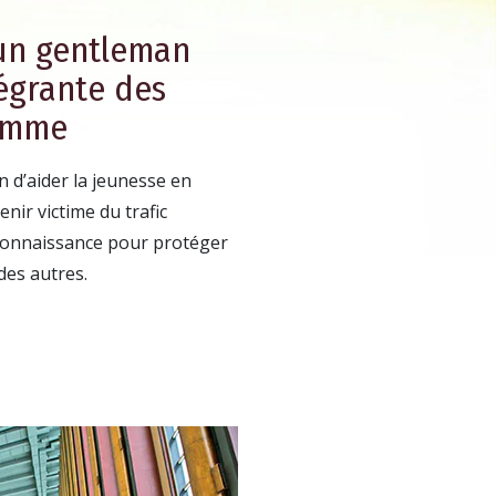
 un gentleman
tégrante des
Homme
n d’aider la jeunesse en
enir victime du trafic
connaissance pour protéger
 des autres.