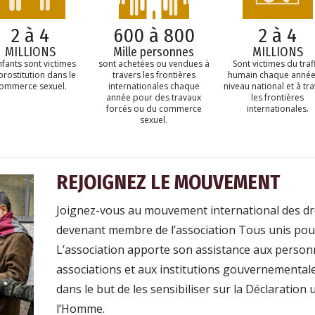
2 à 4
600 à 800
2 à 4
MILLIONS
Mille personnes
MILLIONS
nfants sont victimes
sont achetées ou vendues à
Sont victimes du traff
prostitution dans le
travers les frontières
humain chaque année
ommerce sexuel.
internationales chaque
niveau national et à tr
année pour des travaux
les frontières
forcés ou du commerce
internationales.
sexuel.
REJOIGNEZ LE MOUVEMENT
Joignez-vous au mouvement international des dr
devenant membre de l’association Tous unis pour
L’association apporte son assistance aux person
associations et aux institutions gouvernemental
dans le but de les sensibiliser sur la Déclaration 
l’Homme.