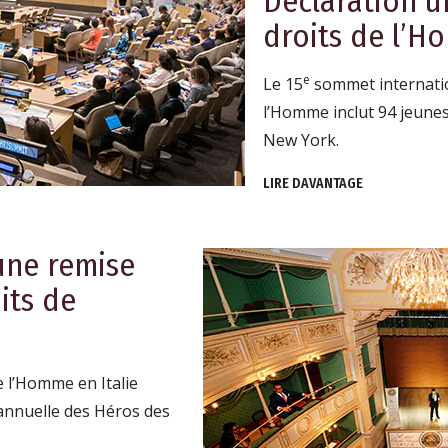
Déclaration u
droits de l’
e
Le 15
sommet internatio
l’Homme inclut 94 jeunes
New York.
LIRE DAVANTAGE
 une remise
its de
e l’Homme en Italie
 annuelle des Héros des