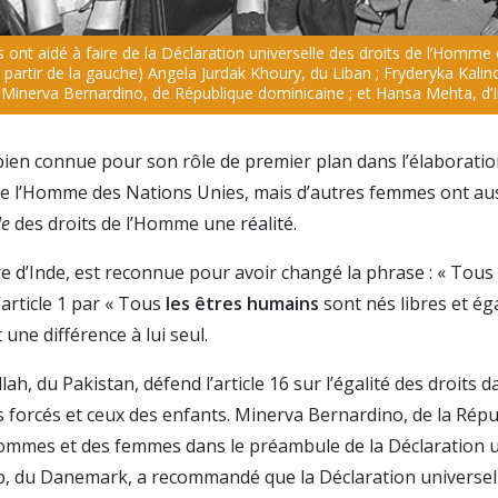
t aidé à faire de la Déclaration universelle des droits de l’Homme c
à partir de la gauche) Angela Jurdak Khoury, du Liban ; Fryderyka Kalin
Minerva Bernardino, de République dominicaine ; et Hansa Mehta, d’I
bien connue pour son rôle de premier plan dans l’élaboratio
 de l’Homme des Nations Unies, mais d’autres femmes ont aus
le
des droits de l’Homme une réalité.
e d’Inde, est reconnue pour avoir changé la phrase : « Tous
’article 1 par « Tous
les êtres humains
sont nés libres et é
 une différence à lui seul.
h, du Pakistan, défend l’article 16 sur l’égalité des droits d
 forcés et ceux des enfants. Minerva Bernardino, de la Répu
hommes et des femmes dans le préambule de la Déclaration un
, du Danemark, a recommandé que la Déclaration universell