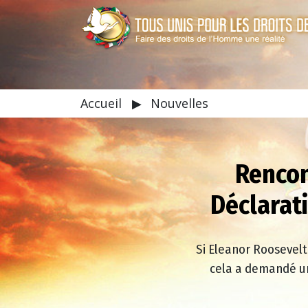
Accueil
▶
Nouvelles
Rencon
Déclarat
Si Eleanor Roosevelt 
cela a demandé un