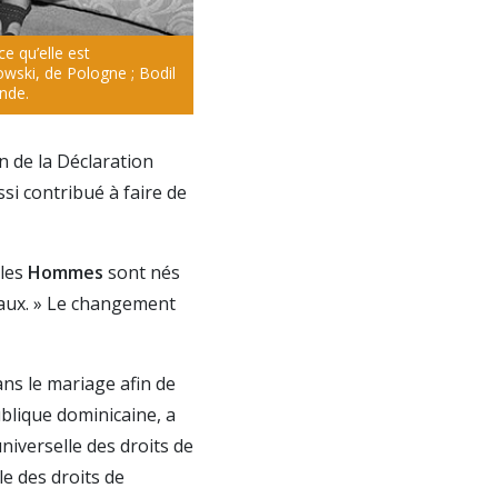
e qu’elle est
owski, de Pologne ; Bodil
nde.
n de la Déclaration
si contribué à faire de
 les
Hommes
sont nés
gaux. » Le changement
ans le mariage afin de
blique dominicaine, a
iverselle des droits de
e des droits de