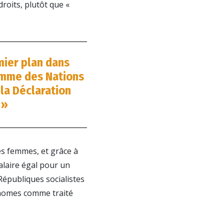
roits, plutôt que «
mier plan dans
Homme des Nations
 la Déclaration
 »
es femmes, et grâce à
salaire égal pour un
Républiques socialistes
tonomes comme traité