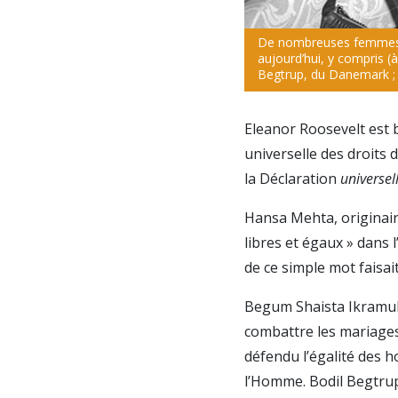
De nombreuses femmes on
aujourd’hui, y compris (
Begtrup, du Danemark ; 
Eleanor Roosevelt est 
universelle des droits
la Déclaration
universel
Hansa Mehta, originair
libres et égaux » dans l
de ce simple mot faisait
Begum Shaista Ikramulla
combattre les mariages
défendu l’égalité des 
l’Homme. Bodil Begtrup