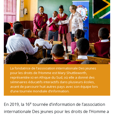
La fondatrice de l’association internationale Des jeunes
pour les droits de l’Homme est Mary Shuttleworth,
représentée ici en Afrique du Sud, où elle a donné des
séminaires éducatifs interactifs dans plusieurs écoles,
avant de parcourir huit autres pays avec son équipe lors
d’une tournée mondiale d’information.
e
En 2019, la 16
tournée d’information de l’association
internationale Des jeunes pour les droits de l’Homme a