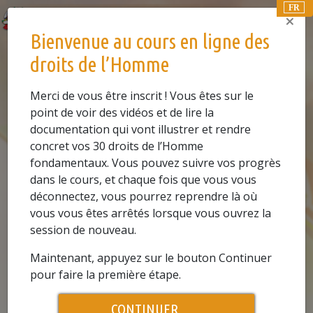
FR
×
Bienvenue au cours en ligne des
COURS EN LIGNE
droits de l’Homme
0.1
REGARDER LA VIDÉO
Merci de vous être inscrit ! Vous êtes sur le
point de voir des vidéos et de lire la
L’histoire des droits de l’Homme
documentation qui vont illustrer et rendre
concret vos 30 droits de l’Homme
fondamentaux. Vous pouvez suivre vos progrès
dans le cours, et chaque fois que vous vous
déconnectez, vous pourrez reprendre là où
vous vous êtes arrêtés lorsque vous ouvrez la
session de nouveau.
Play
Maintenant, appuyez sur le bouton Continuer
pour faire la première étape.
Video
CONTINUER