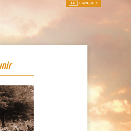
FR
LANGUE
unir